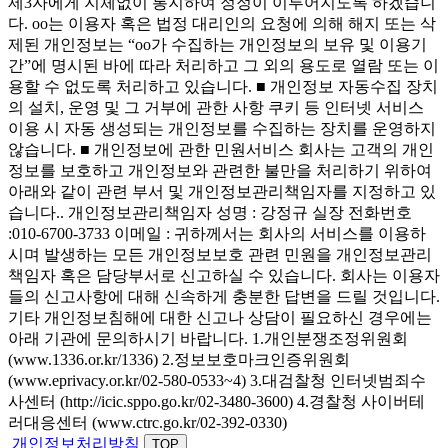
제3자에게 지체없이 통지하여 정정이 이루어지도록 하겠습니
다. oo는 이용자 혹은 법정 대리인의 요청에 의해 해지 또는 삭
제된 개인정보는 “oo가 수집하는 개인정보의 보유 및 이용기
간”에 명시된 바에 따라 처리하고 그 외의 용도로 열람 또는 이
용할 수 없도록 처리하고 있습니다. ■ 개인정보 자동수집 장치
의 설치, 운영 및 그 거부에 관한 사항 쿠키 등 인터넷 서비스
이용 시 자동 생성되는 개인정보를 수집하는 장치를 운영하지
않습니다. ■ 개인정보에 관한 민원서비스 회사는 고객의 개인
정보를 보호하고 개인정보와 관련한 불만을 처리하기 위하여
아래와 같이 관련 부서 및 개인정보관리책임자를 지정하고 있
습니다.. 개인정보관리책임자 성명 : 강정규 실장 전화번호
:010-6700-3733 이메일 : 귀하께서는 회사의 서비스를 이용하
시며 발생하는 모든 개인정보보호 관련 민원을 개인정보관리
책임자 혹은 담당부서로 신고하실 수 있습니다. 회사는 이용자
들의 신고사항에 대해 신속하게 충분한 답변을 드릴 것입니다.
기타 개인정보침해에 대한 신고나 상담이 필요하신 경우에는
아래 기관에 문의하시기 바랍니다. 1.개인분쟁조정위원회
(www.1336.or.kr/1336) 2.정보보호마크인증위원회
(www.eprivacy.or.kr/02-580-0533~4) 3.대검찰청 인터넷범죄수
사센터 (http://icic.sppo.go.kr/02-3480-3600) 4.경찰청 사이버테
러대응센터 (www.ctrc.go.kr/02-392-0330)
개인정보처리방침
TOP