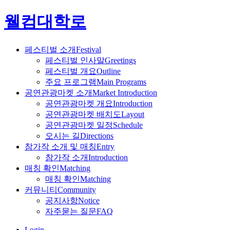
웰컴대학로
페스티벌 소개
Festival
페스티벌 인사말
Greetings
페스티벌 개요
Outline
주요 프로그램
Main Programs
공연관광마켓 소개
Market Introduction
공연관광마켓 개요
Introduction
공연관광마켓 배치도
Layout
공연관광마켓 일정
Schedule
오시는 길
Directions
참가작 소개 및 매칭
Entry
참가작 소개
Introduction
매칭 확인
Matching
매칭 확인
Matching
커뮤니티
Community
공지사항
Notice
자주묻는 질문
FAQ
Login